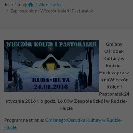
Jesteś tutaj:
Aktualności
Zaproszenie na Wieczór Kolęd i Pastorałek
Gminny
Ośrodek
Kultury w
Rudzie-
Huciezaprasz
a na
Wieczór
Kolęd i
Pastorałek
24
stycznia 2016 r. o godz. 16.00
w Zespole Szkół w Rudzie-
Hucie
Program na stronie:
Gminnego Osrodka Kultury w Rudzie-
Hucie.