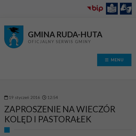
Przejdź do menu
Przejdź do stopki strony
Przejdź do głównej treści strony
GMINA RUDA-HUTA
OFICJALNY SERWIS GMINY
MENU
19
styczeń
2016
12
:
54
ZAPROSZENIE NA WIECZÓR
KOLĘD I PASTORAŁEK