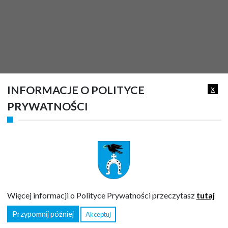
INFORMACJE O POLITYCE
x
PRYWATNOŚCI
NR KONTA URZĘDU GMINY RUDA-HUTA
Więcej informacji o Polityce Prywatności przeczytasz
tutaj
Przypomnij później
Akceptuj
Od 2023 roku podatki należy wpłacać na indywidualne rachunki