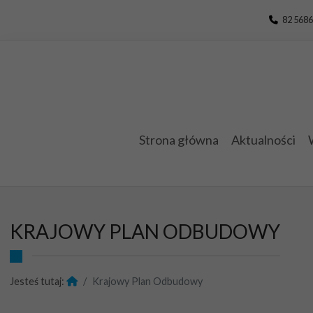
Przejdź do menu
Przejdź do stopki strony
Przejdź do głównej treści strony
82 5686
Strona główna
Aktualności
KRAJOWY PLAN ODBUDOWY
Jesteś tutaj:
Krajowy Plan Odbudowy