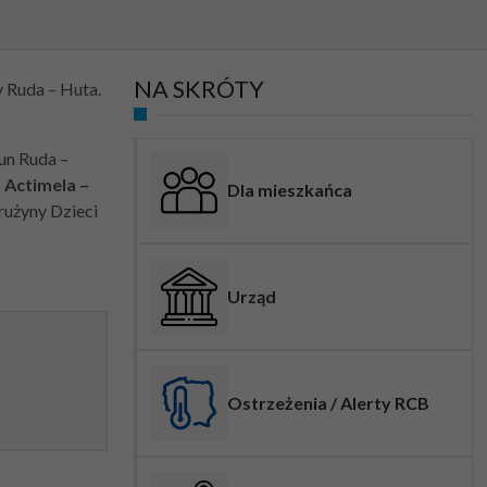
NA SKRÓTY
y Ruda – Huta.
n Ruda –
 Actimela –
Dla mieszkańca
rużyny Dzieci
Urząd
Ostrzeżenia / Alerty RCB