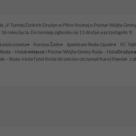
ię „V Turniej Dzikich Drużyn w Piłce Nożnej o Puchar Wójta Gmin
 roku życia. Do turnieju zgłosiło się 11 drużyn a przystąpiło 9:
Leśniczówka• Korona Żalin• Spektrum Ruda Opalin• FC Tajfu
Ruda – Huta
I miejsce
i Puchar Wójta Gminy Ruda – Huta
Drużyna
tnik – Ruda–HutaTytuł Króla Strzelców otrzymał:Karol Pawlak z d