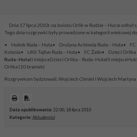
Dnia 17 lipca 2010r. na boisku Orlik w Rudzie – Hucie odbył s
Tego dnia rozgrywki były prowadzone w kategorii wiekowej do 16
• Hutnik Ruda – Huta• Drużyna Actimela Ruda – Huta• FC 
Kolonia• UKS Tajfun Ruda – Huta• FC Żalin• Dzieci Orlika 
Ruda–Huta
II miejsceDzieci Orlika – Ruda–HutaIII miejsceHu
Orlika (10 bramek)
Rozgrywkom Sędziowali: Wojciech Chmiel i Wojciech Martyna
Wydrukuj
Pobierz PDF
Data opublikowania:
22:00, 18 lipca 2010
Kategorie:
Aktualności