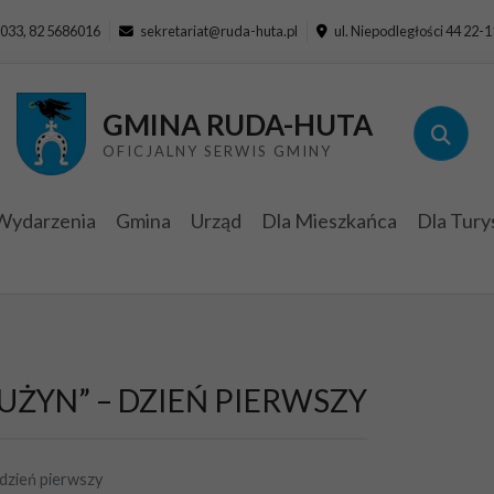
033, 82 5686016
sekretariat@ruda-huta.pl
ul. Niepodległości 44 22-
GMINA RUDA-HUTA
OFICJALNY SERWIS GMINY
Wydarzenia
Gmina
Urząd
Dla Mieszkańca
Dla Tury
RUŻYN” – DZIEŃ PIERWSZY
– dzień pierwszy