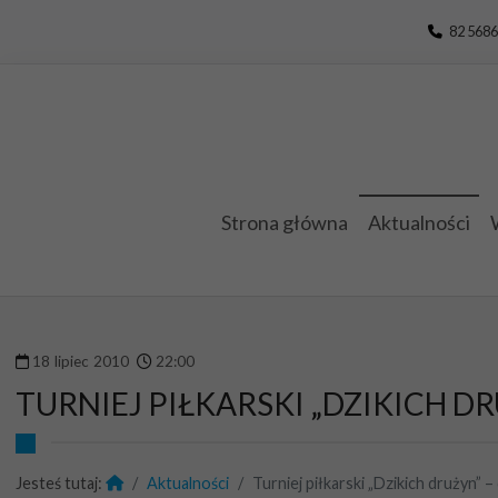
Przejdź do menu
Przejdź do stopki strony
Przejdź do głównej treści strony
82 5686
Strona główna
Aktualności
18
lipiec
2010
22
:
00
TURNIEJ PIŁKARSKI „DZIKICH D
Jesteś tutaj:
Aktualności
Turniej piłkarski „Dzikich drużyn” 