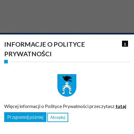
INFORMACJE O POLITYCE
x
NR KONTA URZĘDU GMINY RUDA-HUTA
PRYWATNOŚCI
Od 2023 roku podatki należy wpłacać na indywidualne rachunki
podane w decyzjach wymiarowych.
Opłaty za gospodarowanie odpadami komunalnymi nr konta:
23
8192 0002 2002 0020 0035 0017
(w tytule należy wpisać nazwę
opłaty, imię i nazwisko osoby, która złożyła deklarację oraz adres
nieruchomości)
Więcej informacji o Polityce Prywatności przeczytasz
tutaj
Opłaty skarbowe nr konta:
59 8192 0002 2001 0020 0035 0001
Przypomnij później
Akceptuj
URZĄD GMINY RUDA-HUTA