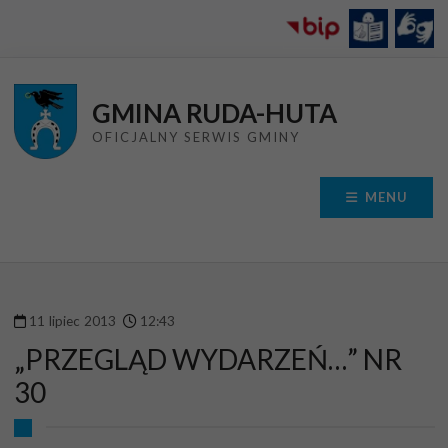
Przejdź do menu
Przejdź do stopki strony
Przejdź do głównej treści strony
GMINA RUDA-HUTA
OFICJALNY SERWIS GMINY
MENU
11
lipiec
2013
12
:
43
„PRZEGLĄD WYDARZEŃ…” NR
30