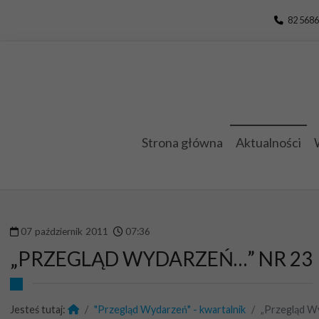
Przejdź do menu
Przejdź do stopki strony
Przejdź do głównej treści strony
82 5686
Strona główna
Aktualności
07
październik
2011
07
:
36
„PRZEGLĄD WYDARZEŃ…” NR 23
Jesteś tutaj:
"Przegląd Wydarzeń" - kwartalnik
„Przegląd W