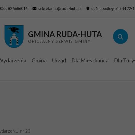
033, 82 5686016
sekretariat@ruda-huta.pl
ul. Niepodległości 44 22-
GMINA RUDA-HUTA
OFICJALNY SERWIS GMINY
Wydarzenia
Gmina
Urząd
Dla Mieszkańca
Dla Tury
ydarzeń…” nr 23