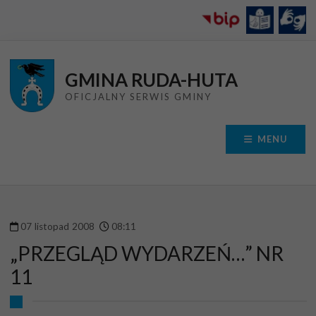
Przejdź do menu
Przejdź do stopki strony
Przejdź do głównej treści strony
GMINA RUDA-HUTA
OFICJALNY SERWIS GMINY
MENU
07
listopad
2008
08
:
11
„PRZEGLĄD WYDARZEŃ…” NR
11