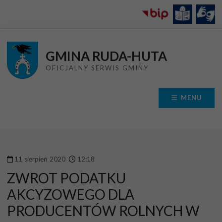
Przejdź do menu
Przejdź do stopki strony
Przejdź do głównej treści strony
GMINA RUDA-HUTA
OFICJALNY SERWIS GMINY
MENU
11
sierpień
2020
12
:
18
ZWROT PODATKU
AKCYZOWEGO DLA
PRODUCENTÓW ROLNYCH W