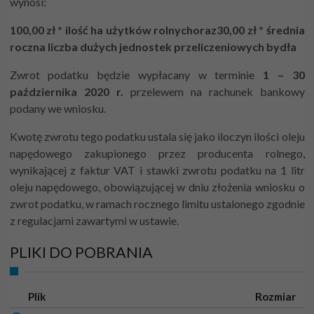
wynosi:
100,00 zł * ilość ha użytków rolnych
oraz
30,00 zł * średnia
roczna liczba dużych jednostek przeliczeniowych bydła
Zwrot podatku będzie wypłacany w terminie
1 – 30
października 2020 r.
przelewem na rachunek bankowy
podany we wniosku.
Kwotę zwrotu tego podatku ustala się jako iloczyn ilości oleju
napędowego zakupionego przez producenta rolnego,
wynikającej z faktur VAT i stawki zwrotu podatku na 1 litr
oleju napędowego, obowiązującej w dniu złożenia wniosku o
zwrot podatku, w ramach rocznego limitu ustalonego zgodnie
z regulacjami zawartymi w ustawie.
PLIKI DO POBRANIA
Ikona
Plik
Rozmiar