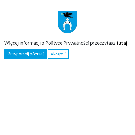
Więcej informacji o Polityce Prywatności przeczytasz
tutaj
NR KONTA URZĘDU GMINY RUDA-HUTA
Przypomnij później
Akceptuj
Od 2023 roku podatki należy wpłacać na indywidualne rachunki
podane w decyzjach wymiarowych.
Opłaty za gospodarowanie odpadami komunalnymi nr konta:
23
8192 0002 2002 0020 0035 0017
(w tytule należy wpisać nazwę
opłaty, imię i nazwisko osoby, która złożyła deklarację oraz adres
nieruchomości)
Opłaty skarbowe nr konta:
59 8192 0002 2001 0020 0035 0001
URZĄD GMINY RUDA-HUTA