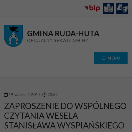
Przejdź do menu
Przejdź do stopki strony
Przejdź do głównej treści strony
GMINA RUDA-HUTA
OFICJALNY SERWIS GMINY
MENU
19
wrzesień
2017
20
:
52
ZAPROSZENIE DO WSPÓLNEGO
CZYTANIA WESELA
STANISŁAWA WYSPIAŃSKIEGO