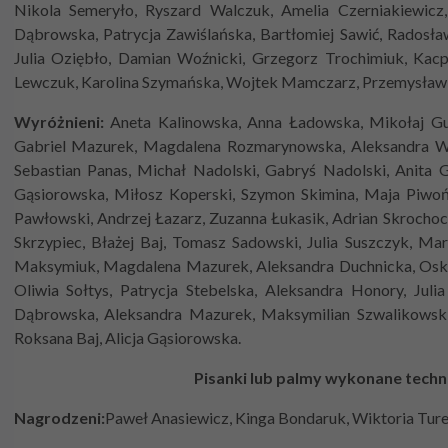
Nikola Semeryło, Ryszard Walczuk, Amelia Czerniakiewicz,
Dąbrowska, Patrycja Zawiślańska, Bartłomiej Sawić, Radosł
Julia Oziębło, Damian Woźnicki, Grzegorz Trochimiuk, Kacp
Lewczuk, Karolina Szymańska, Wojtek Mamczarz, Przemysław Bie
Wyróżnieni:
Aneta Kalinowska, Anna Ładowska, Mikołaj Guze
Gabriel Mazurek, Magdalena Rozmarynowska, Aleksandra Wój
Sebastian Panas, Michał Nadolski, Gabryś Nadolski, Anita G
Gąsiorowska, Miłosz Koperski, Szymon Skimina, Maja Piwo
Pawłowski, Andrzej Łazarz, Zuzanna Łukasik, Adrian Skrochoc
Skrzypiec, Błażej Baj, Tomasz Sadowski, Julia Suszczyk, Mar
Maksymiuk, Magdalena Mazurek, Aleksandra Duchnicka, Oskar
Oliwia Sołtys, Patrycja Stebelska, Aleksandra Honory, Jul
Dąbrowska, Aleksandra Mazurek, Maksymilian Szwalikowski
Roksana Baj, Alicja Gąsiorowska.
Pisanki lub palmy wykonane techni
Nagrodzeni:
Paweł Anasiewicz, Kinga Bondaruk, Wiktoria Ture