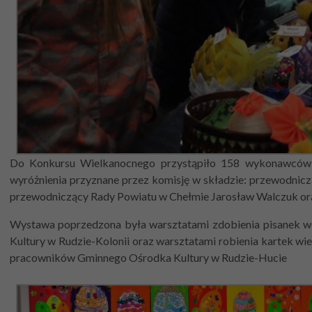
Do Konkursu Wielkanocnego przystąpiło 158 wykonawców w
wyróżnienia przyznane przez komisję w składzie: przewodni
przewodniczący Rady Powiatu w Chełmie Jarosław Walczuk o
Wystawa poprzedzona była warsztatami zdobienia pisanek w
Kultury w Rudzie-Kolonii oraz warsztatami robienia kartek 
pracowników Gminnego Ośrodka Kultury w Rudzie-Hucie