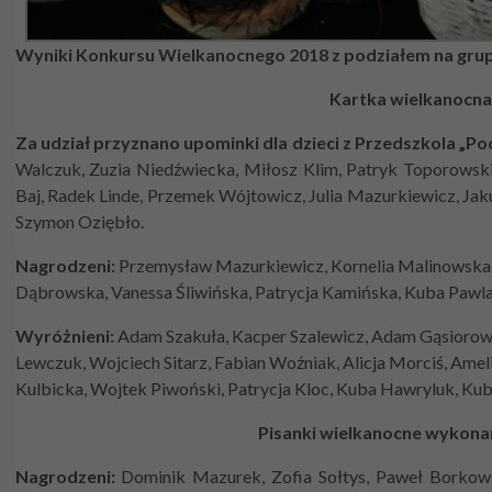
Wyniki Konkursu Wielkanocnego 2018 z podziałem na gru
Kartka wielkanocna 
Za udział przyznano upominki dla dzieci z Przedszkola „Po
Walczuk, Zuzia Niedźwiecka, Miłosz Klim, Patryk Toporowski
Baj, Radek Linde, Przemek Wójtowicz, Julia Mazurkiewicz, Ja
Szymon Oziębło.
Nagrodzeni:
Przemysław Mazurkiewicz, Kornelia Malinowska, F
Dąbrowska, Vanessa Śliwińska, Patrycja Kamińska, Kuba Pawla
Wyróżnieni:
Adam Szakuła, Kacper Szalewicz, Adam Gąsiorows
Lewczuk, Wojciech Sitarz, Fabian Woźniak, Alicja Morciś, Ame
Kulbicka, Wojtek Piwoński, Patrycja Kloc, Kuba Hawryluk, Ku
Pisanki wielkanocne wykonan
Nagrodzeni:
Dominik Mazurek, Zofia Sołtys, Paweł Borkowsk