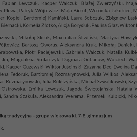
 Fabian Lewczuk, Kacper Walczuk, Błażej Zwierzyński, Maja 
aw Plewa, Patryk Wójtowicz, Maja Bierut, Weronika Jakubiec,
er Kopiel, Bartłomiej Kamiński, Laura Sobczuk, Zbigniew Las
rnacki, Kornelia Złotko, Alicja Borysiuk, Paulina Głaz, Wiktor
wski, Mikołaj Skrok, Maximilian Śliwiński, Martyna Hawrylu
towicz, Bartosz Oworus, Aleksandra Kruk, Mikołaj Danicki, 
rabowska, Piotr Paciejewski, Gabriela Walczuk, Natalia Kulbi
ńska, Magdalena Stolarczyk, Dagmara Gubanow, Wojciech Wal
ki, Kacper Guzewski, Wiktor Juściński, Zuzanna Dec, Ewelina Dą
lena Fedoruk, Bartłomiej Rozmarynowski, Julia Wilkos, Aleksan
 Rozmarynowski, Julia Bukszyńska, Michał Szwalikowski, Szy
ia Ostrowska, Emilka Lewczuk, Jagoda Świętojańska, Natalia
, Sandra Szakuła, Aleksandra Werema, Przemek Kulbicki, Nik
ką tradycyjną – grupa wiekowa kl. 7-8, gimnazjum
k.