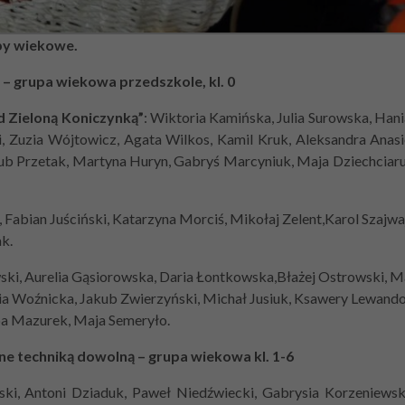
py wiekowe.
– grupa wiekowa przedszkole, kl. 0
d Zieloną Koniczynką”
:
Wiktoria Kamińska, Julia Surowska, Hani
, Zuzia Wójtowicz, Agata Wilkos, Kamil Kruk, Aleksandra Anas
kub Przetak, Martyna Huryn, Gabryś Marcyniuk, Maja Dziechciaru
abian Juściński, Katarzyna Morciś, Mikołaj Zelent,Karol Szajwaj
k.
ki, Aurelia Gąsiorowska, Daria Łontkowska,Błażej Ostrowski, M
lia Woźnicka, Jakub Zwierzyński, Michał Jusiuk, Ksawery Lewand
ba Mazurek, Maja Semeryło.
e techniką dowolną – grupa wiekowa kl. 1-6
i, Antoni Dziaduk, Paweł Niedźwiecki, Gabrysia Korzeniewsk