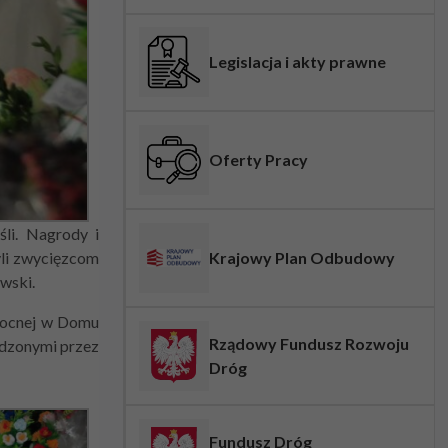
Legislacja i akty prawne
Oferty Pracy
li. Nagrody i
yli zwycięzcom
Krajowy Plan Odbudowy
wski.
nocnej w Domu
Rządowy Fundusz Rozwoju
adzonymi przez
Dróg
Fundusz Dróg