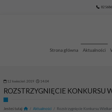
Przejdź do menu
Przejdź do stopki strony
Przejdź do głównej treści strony
82 5686
Strona główna
Aktualności
12
kwiecień
2019
14
:
04
ROZSTRZYGNIĘCIE KONKURSU 
Jesteś tutaj:
Aktualności
Rozstrzygnięcie Konkursu Wielka