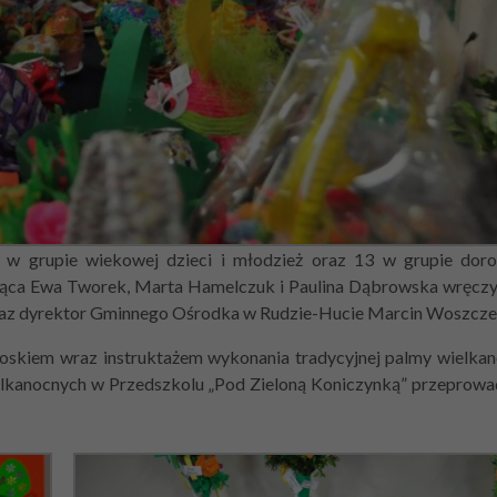
 grupie wiekowej dzieci i młodzież oraz 13 w grupie doroś
cząca Ewa Tworek, Marta Hamelczuk i Paulina Dąbrowska wręcz
raz dyrektor Gminnego Ośrodka w Rudzie-Hucie Marcin Woszcze
oskiem wraz instruktażem wykonania tradycyjnej palmy wielka
wielkanocnych w Przedszkolu „Pod Zieloną Koniczynką” przeprow