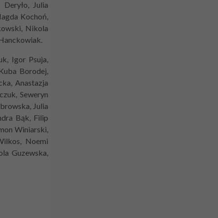
Deryło, Julia
 Magda Kochoń,
kowski, Nikola
 Hanckowiak.
k, Igor Psuja,
Kuba Borodej,
cka, Anastazja
czuk, Seweryn
browska, Julia
dra Bąk, Filip
mon Winiarski,
 Wilkos, Noemi
ola Guzewska,