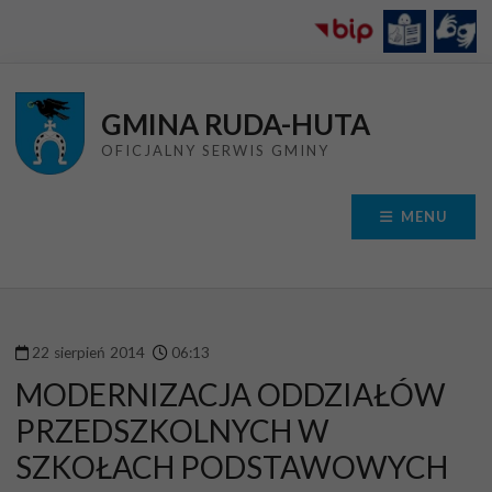
Przejdź do menu
Przejdź do stopki strony
Przejdź do głównej treści strony
GMINA RUDA-HUTA
OFICJALNY SERWIS GMINY
MENU
22
sierpień
2014
06
:
13
MODERNIZACJA ODDZIAŁÓW
PRZEDSZKOLNYCH W
SZKOŁACH PODSTAWOWYCH