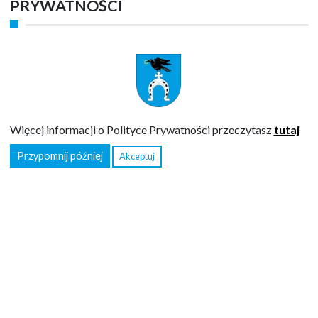
PRYWATNOŚCI
NR KONTA URZĘDU GMINY RUDA-HUTA
Od 2023 roku podatki należy wpłacać na indywidualne rachunki
podane w decyzjach wymiarowych.
Opłaty za gospodarowanie odpadami komunalnymi nr konta:
23
Więcej informacji o Polityce Prywatności przeczytasz
tutaj
8192 0002 2002 0020 0035 0017
(w tytule należy wpisać nazwę
opłaty, imię i nazwisko osoby, która złożyła deklarację oraz adres
Przypomnij później
Akceptuj
nieruchomości)
Opłaty skarbowe nr konta:
59 8192 0002 2001 0020 0035 0001
URZĄD GMINY RUDA-HUTA
Adres:
ul. Niepodległości 44, 22-110 Ruda-Huta
Telefon:
82 5686033, 82 5686016
Faks:
82 5686076
E-mail:
sekretariat@ruda-huta.pl