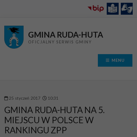
Przejdź do menu
Przejdź do stopki strony
Przejdź do głównej treści strony
GMINA RUDA-HUTA
OFICJALNY SERWIS GMINY
MENU
25
styczeń
2017
10
:
31
GMINA RUDA-HUTA NA 5.
MIEJSCU W POLSCE W
RANKINGU ZPP