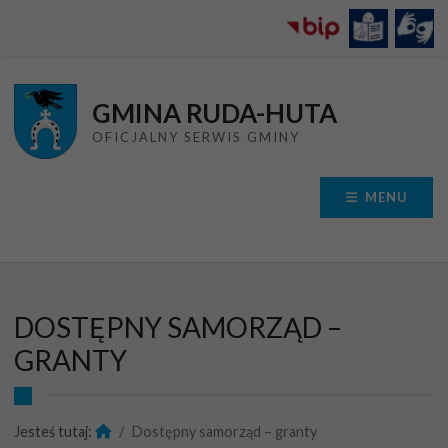
Przejdź do menu
Przejdź do stopki strony
Przejdź do głównej treści strony
GMINA RUDA-HUTA
OFICJALNY SERWIS GMINY
MENU
DOSTĘPNY SAMORZĄD –
GRANTY
Jesteś tutaj:
Dostępny samorząd – granty