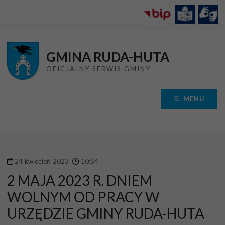
Przejdź do menu
Przejdź do stopki strony
Przejdź do głównej treści strony
GMINA RUDA-HUTA
OFICJALNY SERWIS GMINY
MENU
24
kwiecień
2023
10
:
54
2 MAJA 2023 R. DNIEM
WOLNYM OD PRACY W
URZĘDZIE GMINY RUDA-HUTA